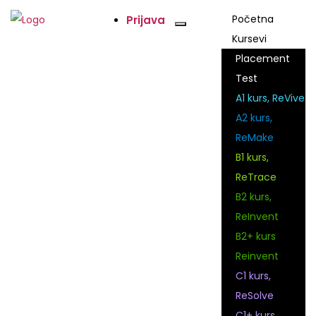
Početna
Prijava
Kursevi
Placement
Test
A1 kurs, ReVive
A2 kurs,
ReMake
B1 kurs,
ReTrace
B2 kurs,
ReInvent
B2+ kurs
Reinvent
C1 kurs,
ReSolve
C1+ kurs,