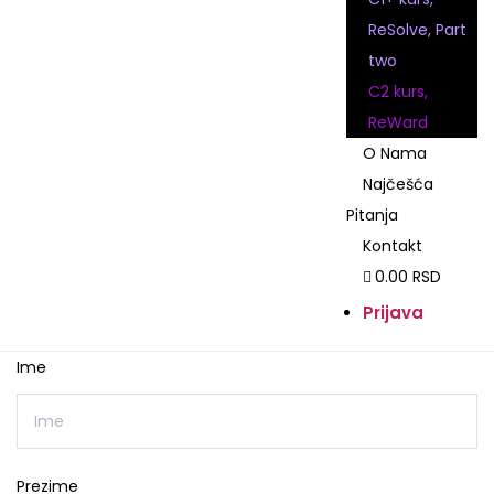
ReSolve, Part
two
C2 kurs,
ReWard
O Nama
Najčešća
Pitanja
Kontakt
0.00 RSD
Prijava
Ime
Prezime